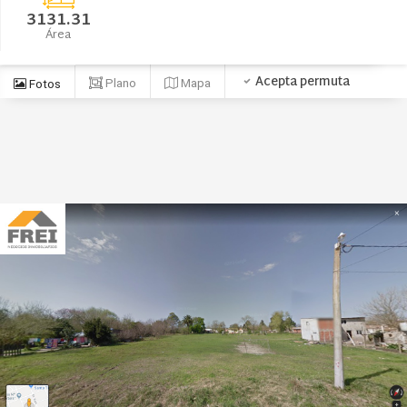
3131.31
Área
Acepta permuta
Plano
Mapa
Fotos