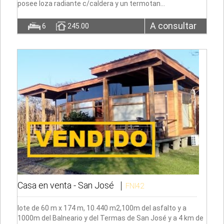
posee loza radiante c/caldera y un termotan…
A consultar
6
245.00
Casa en venta -
San José
FNI42
lote de 60 m x 174 m, 10.440 m2,100m del asfalto y a
1000m del Balneario y del Termas de San José y a 4 km de