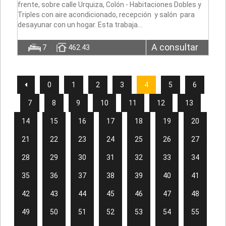
frente, sobre calle Urquiza, Colón - Habitaciones Dobles y
Triples con aire acondicionado, recepción y salón para
desayunar con un hogar. Esta trabaja…
A consultar
7
462.43
0
1
2
3
4
5
6
7
8
9
10
11
12
13
14
15
16
17
18
19
20
21
22
23
24
25
26
27
28
29
30
31
32
33
34
35
36
37
38
39
40
41
42
43
44
45
46
47
48
49
50
51
52
53
54
55