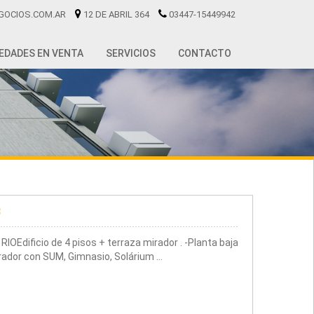
GOCIOS.COM.AR
12 DE ABRIL 364
03447-15449942
EDADES EN VENTA
SERVICIOS
CONTACTO
3
ficio de 4 pisos + terraza mirador . -Planta baja
rador con SUM, Gimnasio, Solárium …