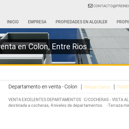
CONTACTO@FREINE
INICIO
EMPRESA
PROPIEDADES EN ALQUILER
PROPI
enta en Colon, Entre Rios
Departamento en venta -
Colon
Parque Quiros
FNI33
VENTA EXCELENTES DEPARTAMENTOS C/COCHERAS - VISTA AL RIOEdi
destinada a cocheras, 4 niveles de departamentos. -Terraza mi