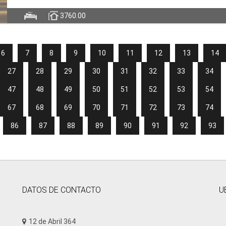
3760.00
6
7
8
9
10
11
12
13
14
27
28
29
30
31
32
33
34
47
48
49
50
51
52
53
54
67
68
69
70
71
72
73
74
86
87
88
89
90
91
92
93
DATOS DE CONTACTO
U
12 de Abril 364