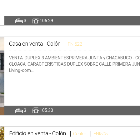
3
106.29
Casa en venta -
Colón
FNI522
VENTA DUPLEX 3 AMBIENTESPRIMERA JUNTA y CHACABUCO - COL
CLOACA. CARACTERISTICAS DUPLEX SOBRE CALLE PRIMERA JUNTA:P
Living-com…
3
105.30
Edificio en venta -
Colón
Centro
FNI505