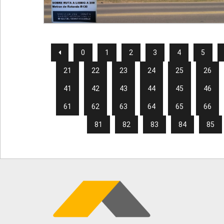
0
1
2
3
4
5
21
22
23
24
25
26
41
42
43
44
45
46
61
62
63
64
65
66
81
82
83
84
85