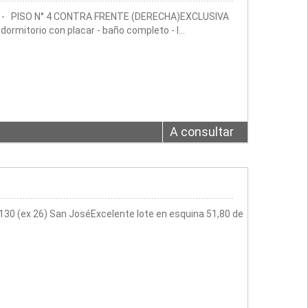
 - PISO N° 4 CONTRA FRENTE (DERECHA)EXCLUSIVA
rmitorio con placar - baño completo - l…
A consultar
130 (ex 26) San JoséExcelente lote en esquina 51,80 de