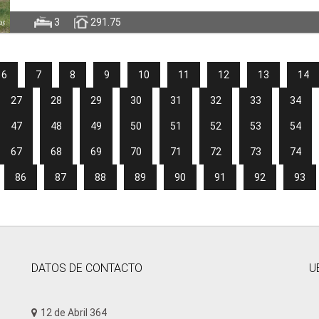
3
291.75
6
7
8
9
10
11
12
13
14
27
28
29
30
31
32
33
34
47
48
49
50
51
52
53
54
67
68
69
70
71
72
73
74
86
87
88
89
90
91
92
93
DATOS DE CONTACTO
U
12 de Abril 364