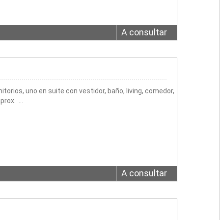
A consultar
ios, uno en suite con vestidor, baño, living, comedor,
aprox. …
A consultar