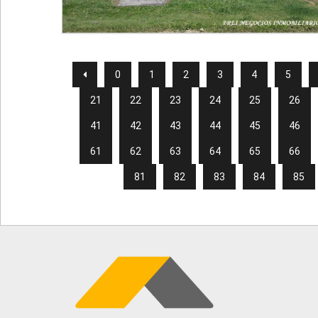
0
1
2
3
4
5
21
22
23
24
25
26
41
42
43
44
45
46
61
62
63
64
65
66
81
82
83
84
85