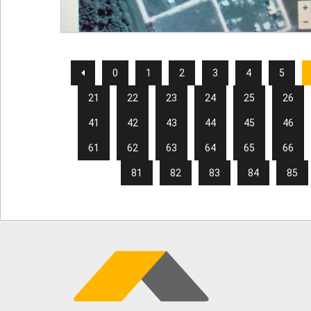
0
1
2
3
4
5
21
22
23
24
25
26
41
42
43
44
45
46
61
62
63
64
65
66
81
82
83
84
85