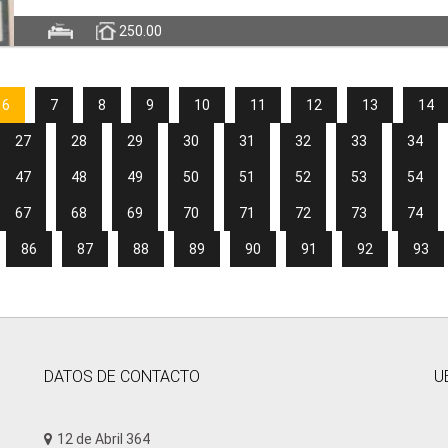
250.00
6
7
8
9
10
11
12
13
14
27
28
29
30
31
32
33
34
47
48
49
50
51
52
53
54
67
68
69
70
71
72
73
74
86
87
88
89
90
91
92
93
DATOS DE CONTACTO
U
12 de Abril 364