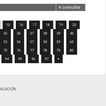
A consultar
15
16
17
18
19
20
35
36
37
38
39
40
55
56
57
58
59
60
75
76
77
78
79
80
94
95
96
97
BICACIÓN