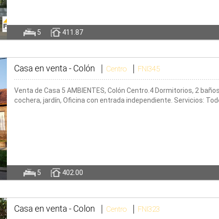
5
411.87
Casa en venta -
Colón
Centro
FNI345
Venta de Casa 5 AMBIENTES, Colón Centro.4 Dormitorios, 2 baños,
cochera, jardín, Oficina con entrada independiente. Servicios: To
5
402.00
Casa en venta -
Colon
Centro
FNI323