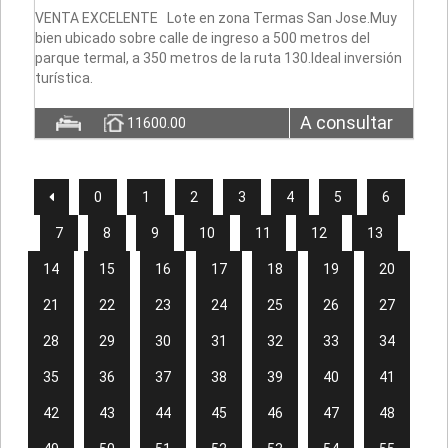
VENTA EXCELENTE Lote en zona Termas San Jose.Muy
bien ubicado sobre calle de ingreso a 500 metros del
parque termal, a 350 metros de la ruta 130.Ideal inversión
turística.
A consultar
11600.00
0
1
2
3
4
5
6
7
8
9
10
11
12
13
14
15
16
17
18
19
20
21
22
23
24
25
26
27
28
29
30
31
32
33
34
35
36
37
38
39
40
41
42
43
44
45
46
47
48